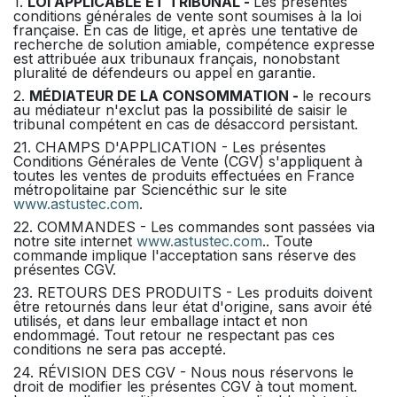
1.
LOI APPLICABLE ET TRIBUNAL -
Les présentes
conditions générales de vente sont soumises à la loi
française. En cas de litige, et après une tentative de
recherche de solution amiable, compétence expresse
est attribuée aux tribunaux français, nonobstant
pluralité de défendeurs ou appel en garantie.
2.
MÉDIATEUR DE LA CONSOMMATION -
le recours
au médiateur n'exclut pas la possibilité de saisir le
tribunal compétent en cas de désaccord persistant.
21. CHAMPS D'APPLICATION - Les présentes
Conditions Générales de Vente (CGV) s'appliquent à
toutes les ventes de produits effectuées en France
métropolitaine par Sciencéthic sur le site
www.astustec.com
.
22. COMMANDES - Les commandes sont passées via
notre site internet
www.astustec.com
.. Toute
commande implique l'acceptation sans réserve des
présentes CGV.
23. RETOURS DES PRODUITS - Les produits doivent
être retournés dans leur état d'origine, sans avoir été
utilisés, et dans leur emballage intact et non
endommagé. Tout retour ne respectant pas ces
conditions ne sera pas accepté.
24. RÉVISION DES CGV - Nous nous réservons le
droit de modifier les présentes CGV à tout moment.