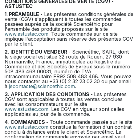
CONDITIONS GÉNÉRALES DE VENTE (CGV) -
ASTUSTEC
1
.
PRÉAMBULE -
Les présentes conditions générales de
vente (CGV) s'appliquent à toutes les commandes
passées auprès de la société Sciencéthic pour
l'ensemble des produits proposés sur le site
www.astustec.com
. Toute commande sur ce site
implique l'acceptation sans réserve des présentes CGV
par le client.
2
.
IDENTITÉ DU VENDEUR -
Sciencéthic, SARL, dont
le siège social est situé 32 route de Rouen, 27 930
Normanville, France, immatriculée au Registre du
Commerce et des Sociétés de Évreux sous le numéro
508 483 468 00031, numéro de TVA
intracommunautaire FR92 508 483 468. Vous pouvez
nous contacter au +33 (0) 2 32 23 02 30 ou par email
à
jecontacte@sciencethic.com
.
3.
APPLICATION DES CONDITIONS -
Les présentes
CGV sont applicables à toutes les ventes conclues
avec les consommateurs sur le site
www.astustec.com
. Les CGV en vigueur sont celles
applicables au jour de la commande.
4.
COMMANDES -
Toute commande passée sur le site
www.astustec.com
constitue la formation d'un contrat
conclu à distance entre le client et Sciencéthic. La
confirmation de commande envoyée par email vaut