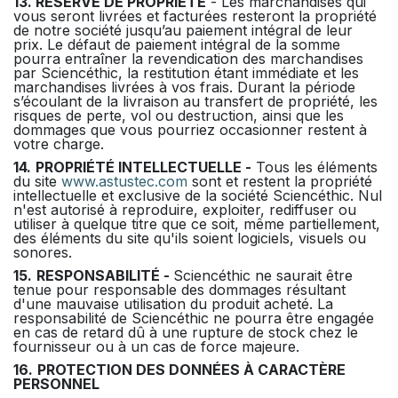
13. RÉSERVE DE PROPRIÉTÉ
- Les marchandises qui
vous seront livrées et facturées resteront la propriété
de notre société jusqu’au paiement intégral de leur
prix. Le défaut de paiement intégral de la somme
pourra entraîner la revendication des marchandises
par Sciencéthic, la restitution étant immédiate et les
marchandises livrées à vos frais. Durant la période
s’écoulant de la livraison au transfert de propriété, les
risques de perte, vol ou destruction, ainsi que les
dommages que vous pourriez occasionner restent à
votre charge.
14.
PROPRIÉTÉ INTELLECTUELLE -
Tous les éléments
du site
www.astustec.com
sont et restent la propriété
intellectuelle et exclusive de la société Sciencéthic. Nul
n'est autorisé à reproduire, exploiter, rediffuser ou
utiliser à quelque titre que ce soit, même partiellement,
des éléments du site qu'ils soient logiciels, visuels ou
sonores.
15.
RESPONSABILITÉ -
Sciencéthic ne saurait être
tenue pour responsable des dommages résultant
d'une mauvaise utilisation du produit acheté. La
responsabilité de Sciencéthic ne pourra être engagée
en cas de retard dû à une rupture de stock chez le
fournisseur ou à un cas de force majeure.
16.
PROTECTION DES DONNÉES À CARACTÈRE
PERSONNEL