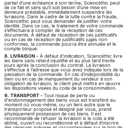
partiel d’une échéance à son terme, Sciencéthic peut
de ce fait et sans qu’il soit besoin d’une mise en
demeure préalable, immédiatement suspendre les
livraisons. Dans le cadre de la lutte contre la fraude,
Sciencéthic peut vous demander de justifier votre
identité. Dans ce cas, le traitement de votre commande
s’effectuera à compter de la réception de ces
documents. À défaut de réception de ces justificatifs
ou en cas de réception de justificatifs jugés non
conformes, la commande pourra être annulée et le
compte bloqué.
8.
LIVRAISON -
À défaut d'indication, Sciencéthic livre
les biens sans retard injustifié et au plus tard trente
jours après la conclusion du contrat. La livraison
s’effectue à l’adresse que vous avez indiquée lors de la
passation de la commande. En cas d’indisponibilité du
bien ou en cas de manquement du vendeur à son
obligation de livraison, le client peut mettre en œuvre
les dispositions visées du code de la consommation.
9.
TRANSPORT -
Tout risque de perte ou
d'endommagement des biens vous est transféré au
moment où vous-même, ou un tiers autre que le
transporteur proposé et désigné par vous, prend
physiquement possession de ces biens. Il est
recommandé de refuser la livraison si le colis a été
abîmé, ouvert ou reconditionné et à défaut d’inscrire
des réserves précises et circonstanciées sur le bon de