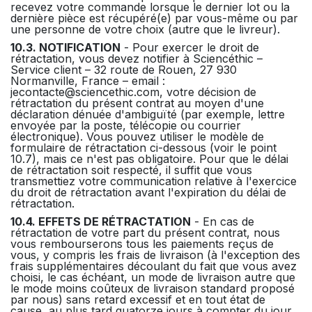
recevez votre commande lorsque le dernier lot ou la
dernière pièce est récupéré(e) par vous-même ou par
une personne de votre choix (autre que le livreur).
10.3. NOTIFICATION
- Pour exercer le droit de
rétractation, vous devez notifier à Sciencéthic –
Service client – 32 route de Rouen, 27 930
Normanville, France – email :
jecontacte@sciencethic.com, votre décision de
rétractation du présent contrat au moyen d'une
déclaration dénuée d'ambiguïté (par exemple, lettre
envoyée par la poste, télécopie ou courrier
électronique). Vous pouvez utiliser le modèle de
formulaire de rétractation ci-dessous (voir le point
10.7), mais ce n'est pas obligatoire. Pour que le délai
de rétractation soit respecté, il suffit que vous
transmettiez votre communication relative à l'exercice
du droit de rétractation avant l'expiration du délai de
rétractation.
10.4. EFFETS DE RÉTRACTATION
- En cas de
rétractation de votre part du présent contrat, nous
vous rembourserons tous les paiements reçus de
vous, y compris les frais de livraison (à l'exception des
frais supplémentaires découlant du fait que vous avez
choisi, le cas échéant, un mode de livraison autre que
le mode moins coûteux de livraison standard proposé
par nous) sans retard excessif et en tout état de
cause, au plus tard quatorze jours à compter du jour