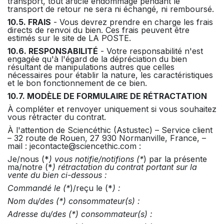
transport, tout article endommagé pendant le
transport de retour ne sera ni échangé, ni remboursé.
10.5. FRAIS
- Vous devrez prendre en charge les frais
directs de renvoi du bien. Ces frais peuvent être
estimés sur le site de LA POSTE.
10.6. RESPONSABILITÉ
- Votre responsabilité n'est
engagée qu'à l'égard de la dépréciation du bien
résultant de manipulations autres que celles
nécessaires pour établir la nature, les caractéristiques
et le bon fonctionnement de ce bien.
10.7. MODÈLE DE FORMULAIRE DE RÉTRACTATION
À compléter et renvoyer uniquement si vous souhaitez
vous rétracter du contrat.
À l'attention de Sciencéthic (Astustec) – Service client
– 32 route de Rouen, 27 930 Normanville, France, –
mail : jecontacte@sciencethic.com :
Je/nous (*
) vous notifie/notifions (*
) par la présente
ma/notre (*
) rétractation du contrat portant sur la
vente du bien ci-dessous :
Commandé le (*
)/reçu le (*
) :
Nom du/des (*) consommateur(s) :
Adresse du/des (*) consommateur(s) :