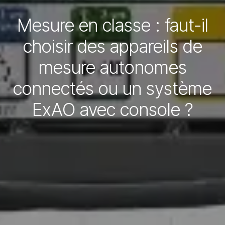
Mesure en classe : faut-il
choisir des appareils de
mesure autonomes
connectés ou un système
ExAO avec console ?