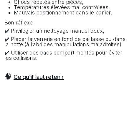
Chocs répétés entre pièces,
Températures élevées mal contrôlées,
Mauvais positionnement dans le panier.
Bon réflexe :
✔️ Privilégier un nettoyage manuel doux,
✔️ Placer la verrerie en fond de paillasse ou dans
la hotte (à l’abri des manipulations maladroites),
✔️ Utiliser des bacs compartimentés pour éviter
les collisions.
🧠
Ce qu’il faut retenir
❌ Mauvais usage
✔️ Bon réflexe
Chauffer un verre
Monter
froid
progressivement en
température
Utiliser une verrerie
Remplacer toute